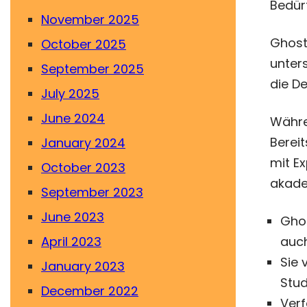
Bedür
November 2025
Ghost
October 2025
unter
September 2025
die De
July 2025
June 2024
Währen
Berei
January 2024
mit Ex
October 2023
akade
September 2023
June 2023
Ghos
April 2023
auch
Sie 
January 2023
Stud
December 2022
Verf