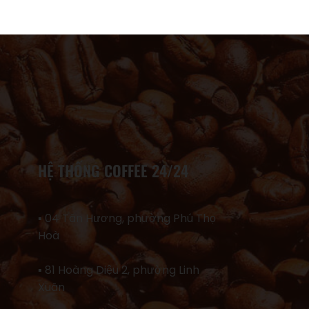
HỆ THỐNG COFFEE 24/24
▪ 04 Tân Hương, phường Phú Thọ
Hoà
▪ 81 Hoàng Diệu 2, phường Linh
Xuân