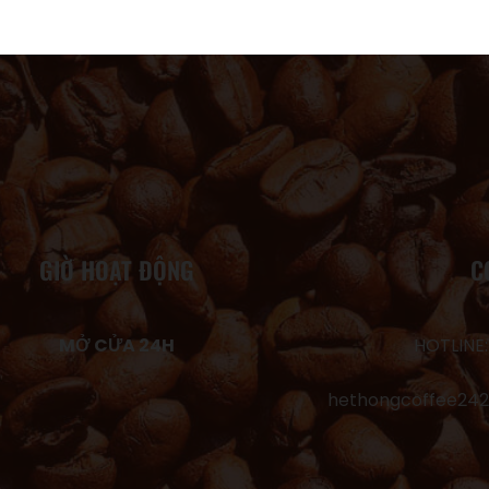
GIỜ HOẠT ĐỘNG
C
MỞ CỬA 24H
HOTLINE:
hethongcoffee24