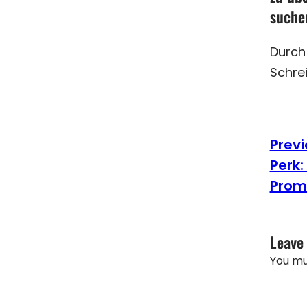
suche
Durch
Schrei
Previ
Perk:
Prom
Leave
You m