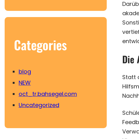
Darüb
akade
Sonst
vertie
Categories
entwic
Die 
blog
Statt
NEW
Hilfsm
oct_tr.bahsegel.com
Nachhi
Uncategorized
Schül
Feedba
Verwa