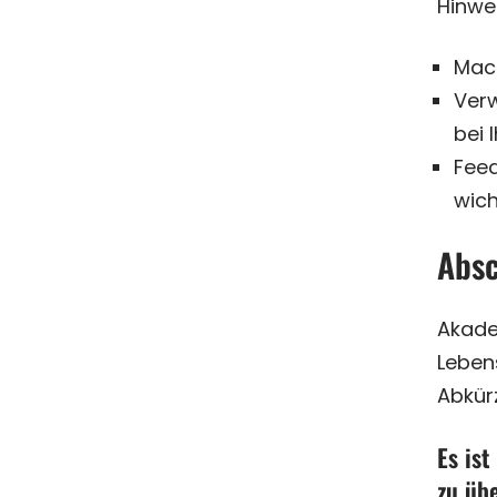
Hinwei
Mach
Verw
bei 
Feed
wich
Absc
Akade
Lebens
Abkürz
Es ist
zu üb