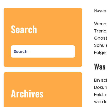
Novemb
Wenn 
Search
Trend
Ghost
Schüle
S
Folge
e
a
Was 
r
c
h
Ein sc
Dokum
Archives
Feld,
werde