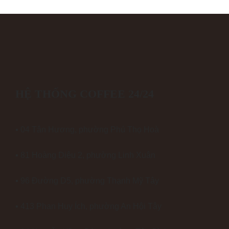
HỆ THỐNG COFFEE 24/24
▪ 04 Tân Hương, phường Phú Thọ Hoà
▪ 81 Hoàng Diệu 2, phường Linh Xuân
▪ 96 Đường D5, phường Thạnh Mỹ Tây
▪ 413 Phan Huy Ích, phường An Hội Tây