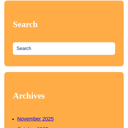
Search
S
e
a
r
c
h
Archives
November 2025