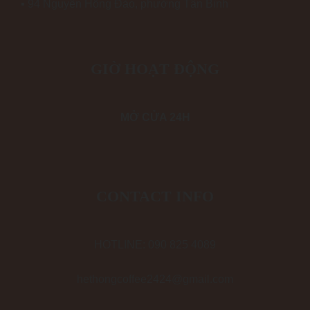
▪ 94 Nguyễn Hồng Đào, phường Tân Bình
GIỜ HOẠT ĐỘNG
MỞ CỬA 24H
CONTACT INFO
HOTLINE: 090 825 4089
hethongcoffee2424@gmail.com