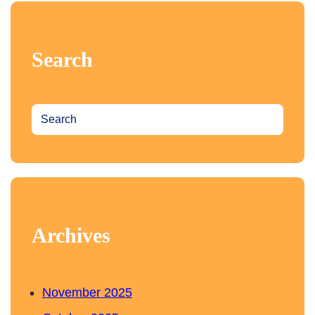
Search
S
e
a
r
c
h
Archives
November 2025