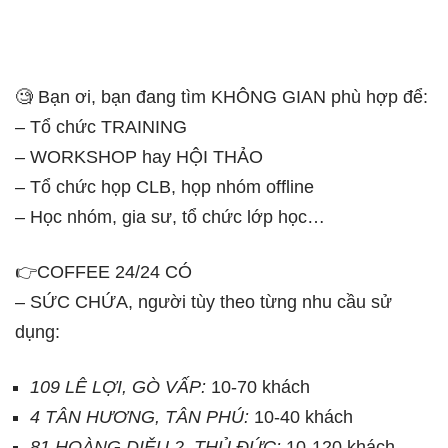
🧐 Bạn ơi, bạn đang tìm KHÔNG GIAN phù hợp để:
– Tổ chức TRAINING
– WORKSHOP hay HỘI THẢO
– Tổ chức họp CLB, họp nhóm offline
– Học nhóm, gia sư, tổ chức lớp học…
👉COFFEE 24/24 CÓ
– SỨC CHỨA, người tùy theo từng nhu cầu sử
dụng:
109 LÊ LỢI, GÒ VẤP:
10-70 khách
4 TÂN HƯƠNG, TÂN PHÚ:
10-40 khách
81 HOÀNG DIỆU 2, THỦ ĐỨC:
10-120 khách