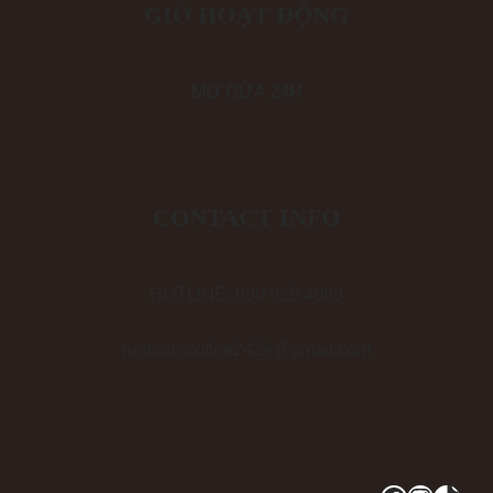
GIỜ HOẠT ĐỘNG
MỞ CỬA 24H
CONTACT INFO
HOTLINE: 090 825 4089
hethongcoffee2424@gmail.com