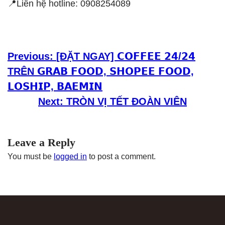
📍Liên hệ hotline: 0908254089
Previous:
[ĐẶT NGAY] 𝗖𝗢𝗙𝗙𝗘𝗘 𝟮𝟰/𝟮𝟰
TRÊN 𝗚𝗥𝗔𝗕 𝗙𝗢𝗢𝗗, 𝗦𝗛𝗢𝗣𝗘𝗘 𝗙𝗢𝗢𝗗,
𝗟𝗢𝗦𝗛𝗜𝗣, 𝗕𝗔𝗘𝗠𝗜𝗡
Next:
TRÒN VỊ TẾT ĐOÀN VIÊN
Leave a Reply
You must be
logged in
to post a comment.