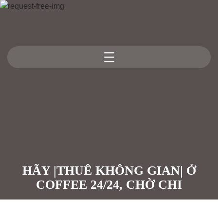
Skip
to
content
HÃY |THUÊ KHÔNG GIAN| Ở
COFFEE 24/24, CHỜ CHI